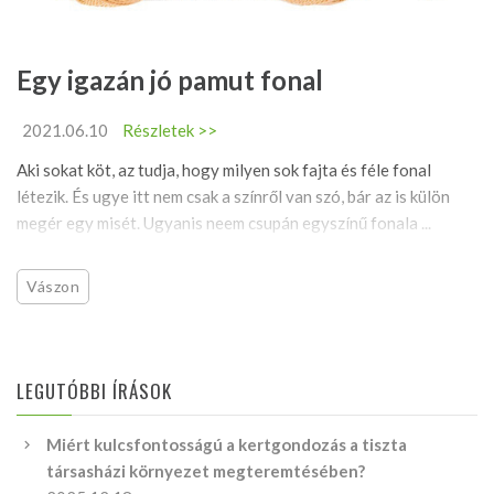
Egy igazán jó pamut fonal
2021.06.10
Részletek >>
Aki sokat köt, az tudja, hogy milyen sok fajta és féle fonal
létezik. És ugye itt nem csak a színről van szó, bár az is külön
megér egy misét. Ugyanis neem csupán egyszínű fonala ...
Vászon
LEGUTÓBBI ÍRÁSOK
Miért kulcsfontosságú a kertgondozás a tiszta
társasházi környezet megteremtésében?