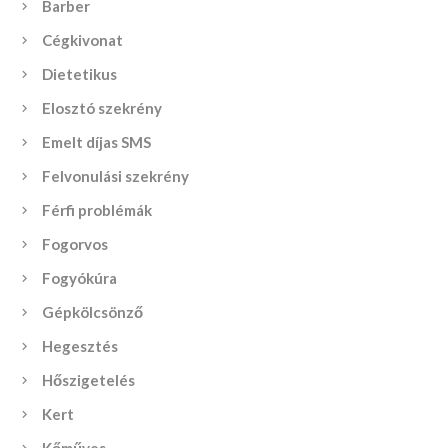
Barber
Cégkivonat
Dietetikus
Elosztó szekrény
Emelt díjas SMS
Felvonulási szekrény
Férfi problémák
Fogorvos
Fogyókúra
Gépkölcsönző
Hegesztés
Hőszigetelés
Kert