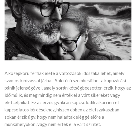
A középkorú férfiak élete a változások időszaka lehet, amely
számos kihívással járhat. Sok férfi szembesülhet a kapuzárási
pánik jelenségével, amely során kétségbeesetten érzik, hogy az
idő múlik, és még mindig nem érték el a várt sikereket vagy
életcéljaikat. Ez az érzés gyakran kapcsolódik a karrierrel
kapcsolatos kérdésekhez, hiszen ebben az életszakaszban
sokan érzik úgy, hogy nem haladtak eléggé előre a
munkahelyükön, vagy nem érték el a várt szintet.