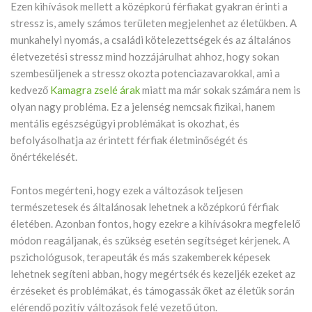
Ezen kihívások mellett a középkorú férfiakat gyakran érinti a
stressz is, amely számos területen megjelenhet az életükben. A
munkahelyi nyomás, a családi kötelezettségek és az általános
életvezetési stressz mind hozzájárulhat ahhoz, hogy sokan
szembesüljenek a stressz okozta potenciazavarokkal, ami a
kedvező
Kamagra zselé árak
miatt ma már sokak számára nem is
olyan nagy probléma. Ez a jelenség nemcsak fizikai, hanem
mentális egészségügyi problémákat is okozhat, és
befolyásolhatja az érintett férfiak életminőségét és
önértékelését.
Fontos megérteni, hogy ezek a változások teljesen
természetesek és általánosak lehetnek a középkorú férfiak
életében. Azonban fontos, hogy ezekre a kihívásokra megfelelő
módon reagáljanak, és szükség esetén segítséget kérjenek. A
pszichológusok, terapeuták és más szakemberek képesek
lehetnek segíteni abban, hogy megértsék és kezeljék ezeket az
érzéseket és problémákat, és támogassák őket az életük során
elérendő pozitív változások felé vezető úton.