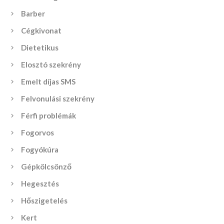
Barber
Cégkivonat
Dietetikus
Elosztó szekrény
Emelt díjas SMS
Felvonulási szekrény
Férfi problémák
Fogorvos
Fogyókúra
Gépkölcsönző
Hegesztés
Hőszigetelés
Kert