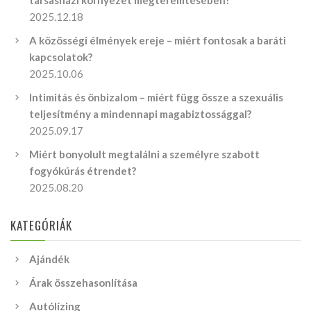
társasházi környezet megteremtésében?
2025.12.18
A közösségi élmények ereje – miért fontosak a baráti
kapcsolatok?
2025.10.06
Intimitás és önbizalom – miért függ össze a szexuális
teljesítmény a mindennapi magabiztossággal?
2025.09.17
Miért bonyolult megtalálni a személyre szabott
fogyókúrás étrendet?
2025.08.20
KATEGÓRIÁK
Ajándék
Árak összehasonlítása
Autólízing