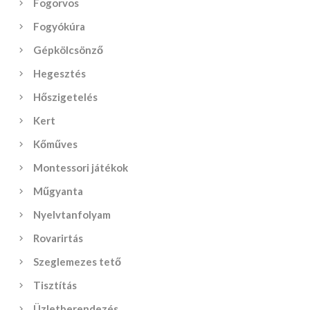
Fogorvos
Fogyókúra
Gépkölcsönző
Hegesztés
Hőszigetelés
Kert
Kőműves
Montessori játékok
Műgyanta
Nyelvtanfolyam
Rovarirtás
Szeglemezes tető
Tisztítás
Üzletberendezés