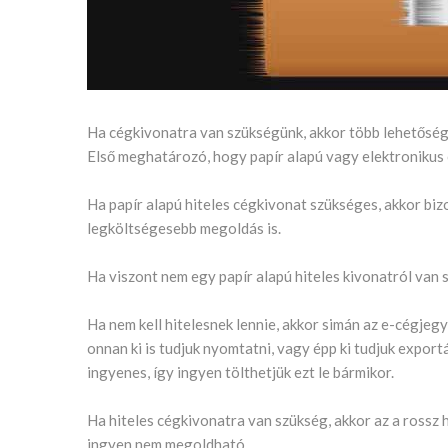
Ha cégkivonatra van szükségünk, akkor több lehetőség
Első meghatározó, hogy papír alapú vagy elektronikus
Ha papír alapú hiteles cégkivonat szükséges, akkor bizo
legköltségesebb megoldás is.
Ha viszont nem egy papír alapú hiteles kivonatról van 
Ha nem kell hitelesnek lennie, akkor simán az e-cégjeg
onnan ki is tudjuk nyomtatni, vagy épp ki tudjuk expor
ingyenes, így ingyen tölthetjük ezt le bármikor.
Ha hiteles cégkivonatra van szükség, akkor az a rossz h
ingyen nem megoldható.