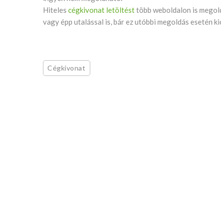
Hiteles
cégkivonat letöltést
több weboldalon is megoldha
vagy épp utalással is, bár ez utóbbi megoldás esetén kic
Cégkivonat