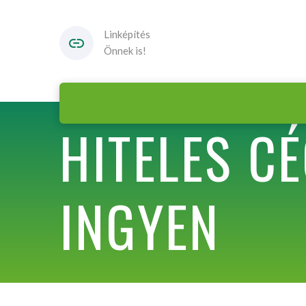
Linképítés
Önnek is!
HITELES C
INGYEN