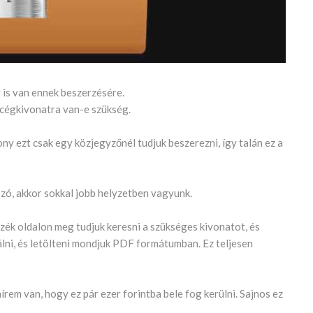
 is van ennek beszerzésére.
 cégkivonatra van-e szükség.
ny ezt csak egy közjegyzőnél tudjuk beszerezni, így talán ez a
szó, akkor sokkal jobb helyzetben vagyunk.
yzék oldalon meg tudjuk keresni a szükséges kivonatot, és
tálni, és letölteni mondjuk PDF formátumban. Ez teljesen
írem van, hogy ez pár ezer forintba bele fog kerülni. Sajnos ez