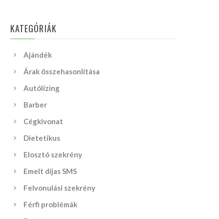
KATEGÓRIÁK
Ajándék
Árak összehasonlítása
Autólízing
Barber
Cégkivonat
Dietetikus
Elosztó szekrény
Emelt díjas SMS
Felvonulási szekrény
Férfi problémák