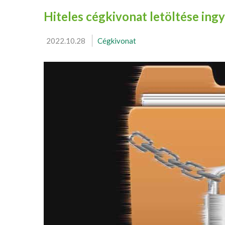
Hiteles cégkivonat letöltése ing
2022.10.28
Cégkivonat