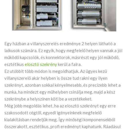
Egy házban a villanyszerelés eredménye 2 helyen látható a
laikusok számára. Ez egyik, hogy megfelelő helyen vannak a jól
működő kapcsolók, és konnektorok, másrészt egy jól működő,
esztétikus
elosztó szekrény
kerül a falra.
Ez utóbbit több módon is megoldhatjuk. Az ügyes kezű
villanyszerelő akár helyben is össze tud rakni egy ilyen
szekrényt, azonban sokkal kényelmesebb, és precízebb lehet a
munka, ha mindezt egy műhelyben csinálja meg, majd a kész
szekrénybe a helyszínen köti be a vezetékeket.
Még jobb megoldás lehet, ha az elosztó szekrényt egy erre
szakosodott cégtől, egyedi igényeinknek megfelelő
kialakításban rendeljük meg. Így minőségi komponensekből
összerakott, esztétikus, profi eredményt kaphatunk. Ráadásul