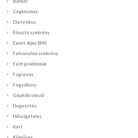
Barber
Cégkivonat
Dietetikus
Elosztó szekrény
Emelt díjas SMS
Felvonulási szekrény
Férfi problémák
Fogorvos
Fogyókúra
Gépkölcsönző
Hegesztés
Hőszigetelés
Kert
Kőműves