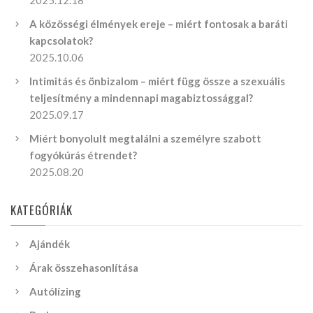
2025.12.18
A közösségi élmények ereje – miért fontosak a baráti
kapcsolatok?
2025.10.06
Intimitás és önbizalom – miért függ össze a szexuális
teljesítmény a mindennapi magabiztossággal?
2025.09.17
Miért bonyolult megtalálni a személyre szabott
fogyókúrás étrendet?
2025.08.20
KATEGÓRIÁK
Ajándék
Árak összehasonlítása
Autólízing