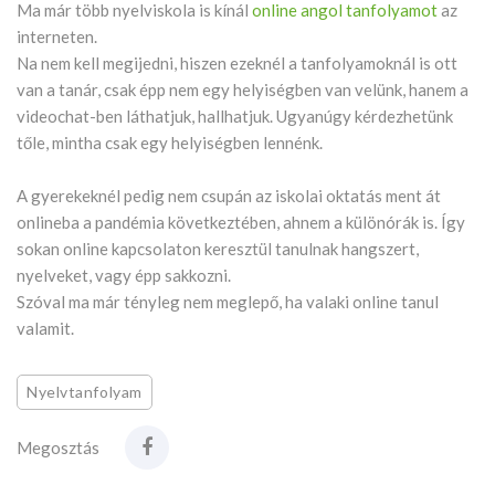
Ma már több nyelviskola is kínál
online angol tanfolyamot
az
interneten.
Na nem kell megijedni, hiszen ezeknél a tanfolyamoknál is ott
van a tanár, csak épp nem egy helyiségben van velünk, hanem a
videochat-ben láthatjuk, hallhatjuk. Ugyanúgy kérdezhetünk
tőle, mintha csak egy helyiségben lennénk.
A gyerekeknél pedig nem csupán az iskolai oktatás ment át
onlineba a pandémia következtében, ahnem a különórák is. Így
sokan online kapcsolaton keresztül tanulnak hangszert,
nyelveket, vagy épp sakkozni.
Szóval ma már tényleg nem meglepő, ha valaki online tanul
valamit.
Nyelvtanfolyam
Megosztás