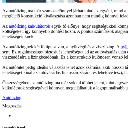
Az autólízing ma már számos előnnyel járhat mind az egyéni, mind a v
megfelelő konstrukció kiválasztása azonban nem mindig könnyű feladat
Az
autólízing kalkulátorok
egyik fő előnye, hogy segítségükkel könnye
költségeket, így könnyebb döntést hozni. A pontos számítások alapján
lehetőségeinknek.
Az autólízingnek két fő típusa van, a nyíltvégű és a visszlízing. A
nyíl
sem. Ez rugalmasságot biztosít és lehetőséget ad az autóvásárlás után
visszaadására a lízingbeadónak. Ez a konstrukció különösen vonzó lehe
Az autóhitel pedig ideális választás lehet azok számára, akik hosszú t
lehetőséget kínál az autóvásárlás finanszírozására, és lehetővé teszi,
Összességében az autólízing ma már sokkal többet jelent, mint egysze
kalkulátorok segítségével könnyen megtalálhatjuk a legoptimálisabb ajá
Autólízing
Megosztás
Legutóbbi írások