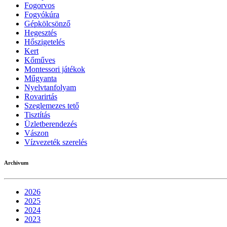
Fogorvos
Fogyókúra
Gépkölcsönző
Hegesztés
Hőszigetelés
Kert
Kőműves
Montessori játékok
Műgyanta
Nyelvtanfolyam
Rovarirtás
Szeglemezes tető
Tisztítás
Üzletberendezés
Vászon
Vízvezeték szerelés
Archivum
2026
2025
2024
2023