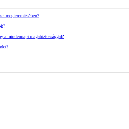
yezet megteremtésében?
ok?
mény a mindennapi magabiztossággal?
ndet?