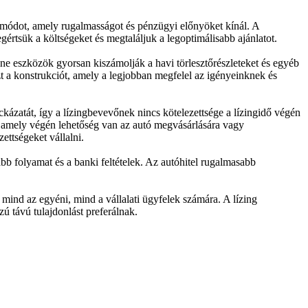
i módot, amely rugalmasságot és pénzügyi előnyöket kínál. A
értsük a költségeket és megtaláljuk a legoptimálisabb ajánlatot.
ne eszközök gyorsan kiszámolják a havi törlesztőrészleteket és egyéb
t a konstrukciót, amely a legjobban megfelel az igényeinknek és
ckázatát, így a lízingbevevőnek nincs kötelezettsége a lízingidő végén
t, amely végén lehetőség van az autó megvásárlására vagy
ettségeket vállalni.
abb folyamat és a banki feltételek. Az autóhitel rugalmasabb
mind az egyéni, mind a vállalati ügyfelek számára. A lízing
zú távú tulajdonlást preferálnak.