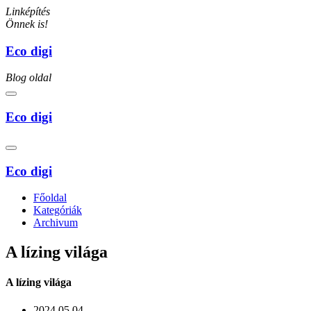
Linképítés
Önnek is!
Eco digi
Blog oldal
Eco digi
Eco digi
Főoldal
Kategóriák
Archivum
A lízing világa
A lízing világa
2024.05.04