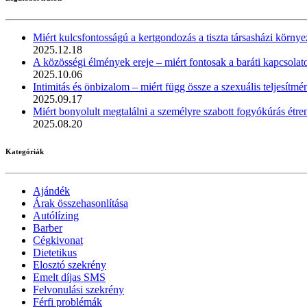
Miért kulcsfontosságú a kertgondozás a tiszta társasházi körn
2025.12.18
A közösségi élmények ereje – miért fontosak a baráti kapcsolat
2025.10.06
Intimitás és önbizalom – miért függ össze a szexuális teljesít
2025.09.17
Miért bonyolult megtalálni a személyre szabott fogyókúrás étre
2025.08.20
Kategóriák
Ajándék
Árak összehasonlítása
Autólízing
Barber
Cégkivonat
Dietetikus
Elosztó szekrény
Emelt díjas SMS
Felvonulási szekrény
Férfi problémák