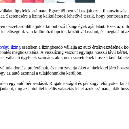
állalati ügyfelek számára. Egyre többen választják ezt a finanszírozás
. Szerencsére a lízing kalkulátorok lehetővé teszik, hogy pontosan meg
n összehasonlíthatjuk a különböző lízingcégek ajánlatait. Ezek az onli
 lehetőségünk van különböző opciók között választani, és megtalálni az
tvégű lízing
esetében a lízingbeadó vállalja az autó értékvesztésének ko
 döntés meghozatalára. A visszlízing viszont egyfajta hosszú távú bérle
t vállalati ügyfelek számára, akik nem szeretnének hosszú távú kötelez
ávú tulajdonlást preferálnak, és nem zavarja őket a hitelekkel járó hossz
 hogy az autó azonnal a tulajdonunkba kerüljön.
rűen egy autó bérbeadását. Rugalmasságot és pénzügyi előnyöket kínál 
nlatot, míg az autóhitel ideális választás lehet azok számára, akik hoss